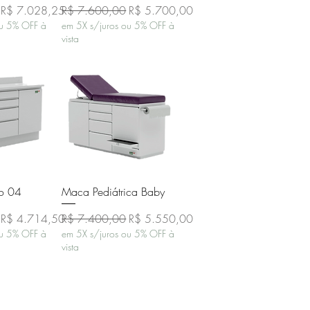
Preço promocional
Preço normal
Preço promocional
R$ 7.028,25
R$ 7.600,00
R$ 5.700,00
ou 5% OFF à
em 5X s/juros ou 5% OFF à
vista
o rápida
Visualização rápida
co 04
Maca Pediátrica Baby
Preço promocional
Preço normal
Preço promocional
R$ 4.714,50
R$ 7.400,00
R$ 5.550,00
ou 5% OFF à
em 5X s/juros ou 5% OFF à
vista