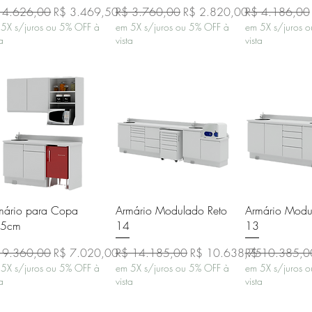
eço normal
Preço promocional
Preço normal
Preço promocional
Preço normal
 4.626,00
R$ 3.469,50
R$ 3.760,00
R$ 2.820,00
R$ 4.186,00
5X s/juros ou 5% OFF à
em 5X s/juros ou 5% OFF à
em 5X s/juros 
ta
vista
vista
Visualização rápida
Visualização rápida
Visualizaçã
mário para Copa
Armário Modulado Reto
Armário Modu
55cm
14
13
eço normal
Preço promocional
Preço normal
Preço promocional
Preço normal
 9.360,00
R$ 7.020,00
R$ 14.185,00
R$ 10.638,75
R$ 10.385,0
5X s/juros ou 5% OFF à
em 5X s/juros ou 5% OFF à
em 5X s/juros 
ta
vista
vista