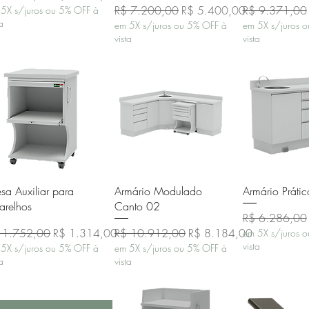
Preço normal
Preço promocional
Preço normal
R$ 7.200,00
R$ 5.400,00
R$ 9.371,00
5X s/juros ou 5% OFF à
ta
em 5X s/juros ou 5% OFF à
em 5X s/juros 
vista
vista
Visualização rápida
Visualização rápida
Visualizaçã
sa Auxiliar para
Armário Modulado
Armário Práti
arelhos
Canto 02
Preço normal
R$ 6.286,00
eço normal
Preço promocional
Preço normal
Preço promocional
 1.752,00
R$ 1.314,00
R$ 10.912,00
R$ 8.184,00
em 5X s/juros 
vista
5X s/juros ou 5% OFF à
em 5X s/juros ou 5% OFF à
ta
vista