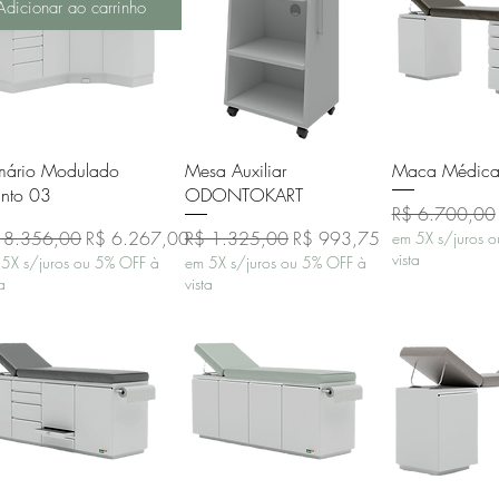
Adicionar ao carrinho
Visualização rápida
Visualização rápida
Visualizaçã
mário Modulado
Mesa Auxiliar
Maca Médica
nto 03
ODONTOKART
Preço normal
R$ 6.700,00
eço normal
Preço promocional
Preço normal
Preço promocional
 8.356,00
R$ 6.267,00
R$ 1.325,00
R$ 993,75
em 5X s/juros 
vista
5X s/juros ou 5% OFF à
em 5X s/juros ou 5% OFF à
ta
vista