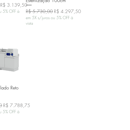
Esterilização 100cm
Preço promocional
R$ 3.139,50
Preço normal
Preço promocional
R$ 5.730,00
R$ 4.297,50
ou 5% OFF à
em 5X s/juros ou 5% OFF à
vista
o rápida
lado Reto
Preço promocional
0
R$ 7.788,75
ou 5% OFF à