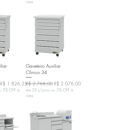
vista
o rápida
Visualização rápida
liar
Gaveteiro Auxiliar
Clínico 34
Preço promocional
Preço normal
Preço promocional
R$ 1.826,25
R$ 2.768,00
R$ 2.076,00
ou 5% OFF à
em 5X s/juros ou 5% OFF à
vista