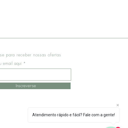
se para receber nossas ofertas
eu email aqui
Inscrever-se
Atendimento rápido e fácil? Fale com a gente!