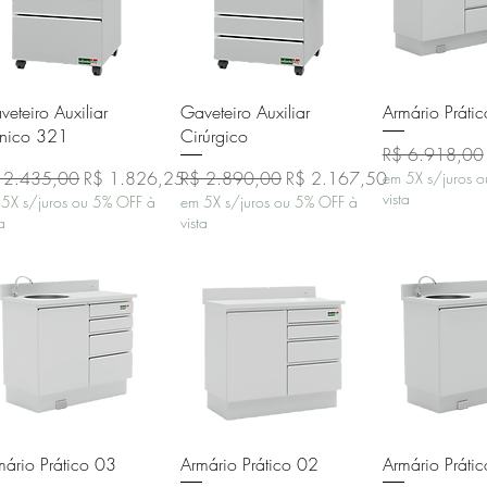
Visualização rápida
Visualização rápida
Visualizaçã
veteiro Auxiliar
Gaveteiro Auxiliar
Armário Práti
ínico 321
Cirúrgico
Preço normal
R$ 6.918,00
eço normal
Preço promocional
Preço normal
Preço promocional
 2.435,00
R$ 1.826,25
R$ 2.890,00
R$ 2.167,50
em 5X s/juros 
vista
5X s/juros ou 5% OFF à
em 5X s/juros ou 5% OFF à
ta
vista
Visualização rápida
Visualização rápida
Visualizaçã
mário Prático 03
Armário Prático 02
Armário Práti