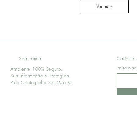
Ver mais
Segurança
Cadastre-
Insira o s
Ambiente 100% Seguro.
Sua Informação é Protegida
Pela Criptografia SSL 256-Bit.