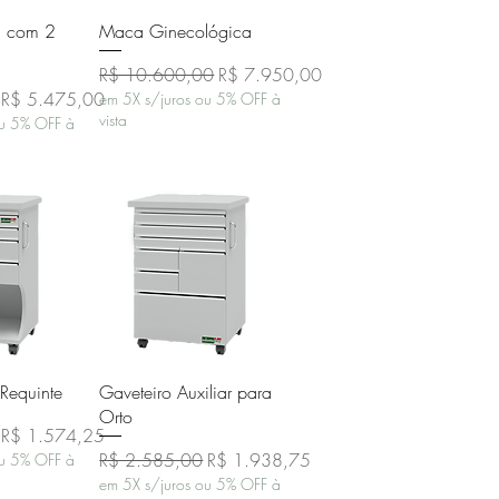
o rápida
Visualização rápida
 com 2
Maca Ginecológica
Preço normal
Preço promocional
R$ 10.600,00
R$ 7.950,00
Preço promocional
R$ 5.475,00
em 5X s/juros ou 5% OFF à
vista
ou 5% OFF à
o rápida
Visualização rápida
 Requinte
Gaveteiro Auxiliar para
Orto
Preço promocional
R$ 1.574,25
Preço normal
Preço promocional
R$ 2.585,00
R$ 1.938,75
ou 5% OFF à
em 5X s/juros ou 5% OFF à