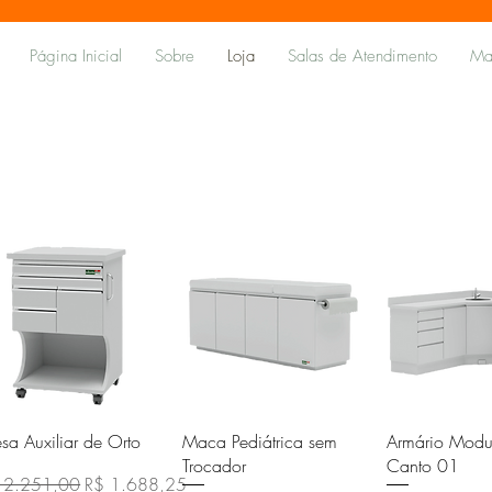
Página Inicial
Sobre
Loja
Salas de Atendimento
Ma
Visualização rápida
Visualização rápida
Visualizaçã
sa Auxiliar de Orto
Maca Pediátrica sem
Armário Modu
Trocador
Canto 01
eço normal
Preço promocional
 2.251,00
R$ 1.688,25