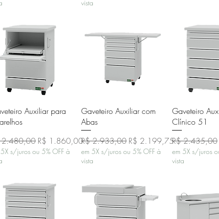
ta
vista
Visualização rápida
Visualização rápida
Visualizaçã
veteiro Auxiliar para
Gaveteiro Auxiliar com
Gaveteiro Auxi
arelhos
Abas
Clínico 51
eço normal
Preço promocional
Preço normal
Preço promocional
Preço normal
 2.480,00
R$ 1.860,00
R$ 2.933,00
R$ 2.199,75
R$ 2.435,00
5X s/juros ou 5% OFF à
em 5X s/juros ou 5% OFF à
em 5X s/juros 
ta
vista
vista