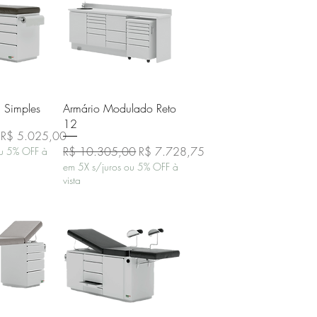
o rápida
Visualização rápida
 Simples
Armário Modulado Reto
12
Preço promocional
R$ 5.025,00
Preço normal
Preço promocional
R$ 10.305,00
R$ 7.728,75
ou 5% OFF à
em 5X s/juros ou 5% OFF à
vista