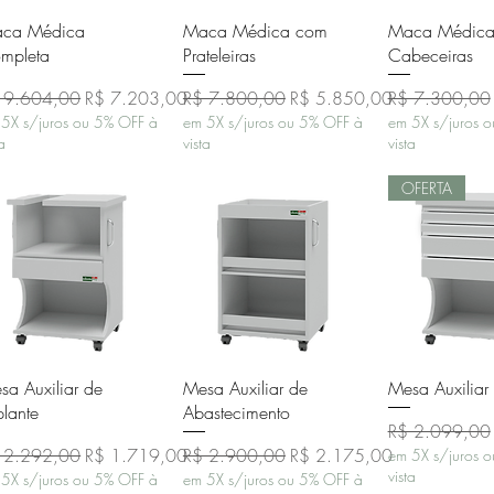
Visualização rápida
Visualização rápida
Visualizaçã
ca Médica
Maca Médica com
Maca Médica
mpleta
Prateleiras
Cabeceiras
eço normal
Preço promocional
Preço normal
Preço promocional
Preço normal
 9.604,00
R$ 7.203,00
R$ 7.800,00
R$ 5.850,00
R$ 7.300,00
5X s/juros ou 5% OFF à
em 5X s/juros ou 5% OFF à
em 5X s/juros 
ta
vista
vista
OFERTA
Visualização rápida
Visualização rápida
Visualizaçã
sa Auxiliar de
Mesa Auxiliar de
Mesa Auxiliar
plante
Abastecimento
Preço normal
R$ 2.099,00
eço normal
Preço promocional
Preço normal
Preço promocional
 2.292,00
R$ 1.719,00
R$ 2.900,00
R$ 2.175,00
em 5X s/juros 
vista
5X s/juros ou 5% OFF à
em 5X s/juros ou 5% OFF à