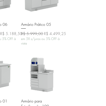
o rápida
Visualização rápida
co 06
Armário Prático 05
Preço promocional
Preço normal
Preço promocional
R$ 5.188,50
R$ 5.999,00
R$ 4.499,25
ou 5% OFF à
em 5X s/juros ou 5% OFF à
vista
o rápida
Visualização rápida
co 01
Armário para