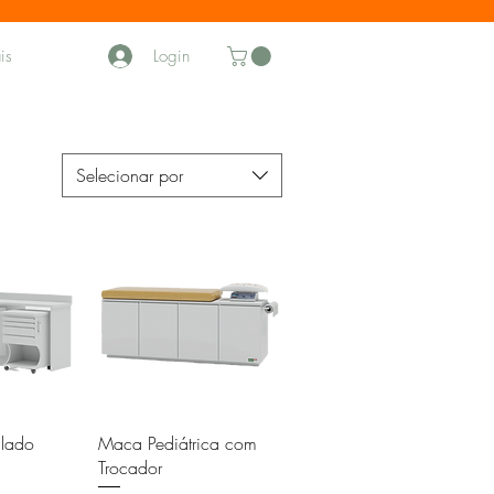
Login
is
Selecionar por
o rápida
Visualização rápida
lado
Maca Pediátrica com
Trocador